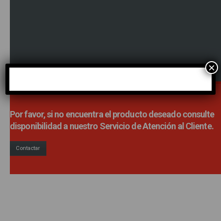
las resistencias o las tolerancias…), las certificaciones 
las homologaciones que avalan dichas informaciones,
así como las prestaciones que aportarán durante el uso
ICT FILTRACIÓN garantiza las mangas en cuanto a su
duración mediante el sistema PRO-RATA TEMPORIS.
×
Por favor, si no encuentra el producto deseado consulte
disponibilidad a nuestro Servicio de Atención al Cliente.
Contactar
Ponte en contacto con nosotros