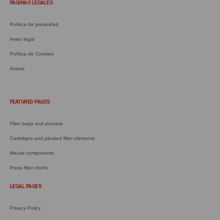
PÁGINAS LEGALES
Política de privacidad
Aviso legal
Política de Cookies
Avisos
.
FEATURED PAGES
Filter bags and pockets
Cartridges and pleated filter elements
Mecair components
Press filter cloths
LEGAL PAGES
Privacy Policy