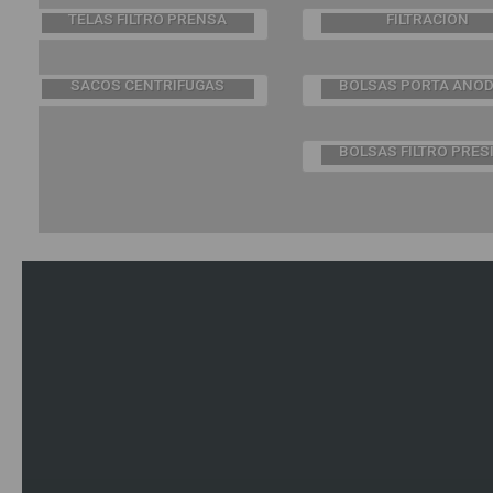
SECTORES PARA
TELAS FILTRO PRENSA
FILTRACIÓN
BOLSAS PORTA ÁNO
SACOS CENTRÍFUGAS
BOLSAS FILTRO PRES
Todos los productos de ICT FILTRACIÓN expresan
nuestro compromiso y responsabilidad con la calidad,
los clientes, las industrias y el medio ambiente a travé
de un etiquetaje y unas fichas técnicas completas que
incluyen información sobre su procedencia (fabricante
país de origen…), especificaciones técnicas y
composición (como el tipo de tejido, su permeabilidad,