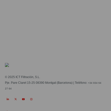
Aceept the
privacy policy
*
© 2025 ICT Filtración, S.L.
Pje. Pare Claret 15-25 08390 Montgat (Barcelona) | Teléfono:
+34 934 64
27 64