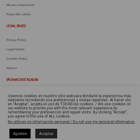
Mecair components
Press filter cloths
LEGAL PAGES
Privacy Policy
Legal Advice
Cookies Policy
Notices
PÁGINAS DESTACADAS
Mangas y bolsas filtrantes
Usamos cookies en nuestro sitio web para brindarle la experiencia más
relevante recordando sus preferencias y visitas repetidas. Al hacer clic
Cartuchos y elementos filtrantes
en "Aceptar", acepta el uso de TODAS las cookies. / We use cookies on
our website to provide you with the most relevant experience by
remembering your preferences and repeat visits. By clicking "Accept",
Componentes Mecair
you agree to the use of ALL cookies.
No utilicen mi información personal / Do not use my personal information
.
Telas para filtro prensa
Equipos para separación y cribado
Ajustes
Aceptar