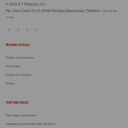
© 2025 ICT Filtración, S.L.
Pje. Pare Claret 15-25 08390 Montgat (Barcelona) | Teléfono:
+34 934 64
27 64
PÁGINAS LEGALES
Política de privacidad
Aviso legal
Política de Cookies
Avisos
.
FEATURED PAGES
Filter bags and pockets
Cartridges and pleated filter elements