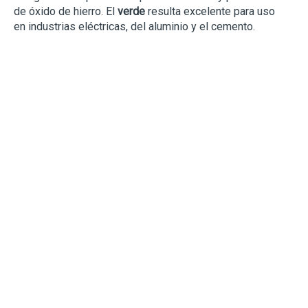
de óxido de hierro. El
verde
resulta excelente para uso
en industrias eléctricas, del aluminio y el cemento.
Producto relacionado.
MANGAS Y BOLSAS FILTRANTES
Fabricados por ICT FILTRATION.
Ver producto