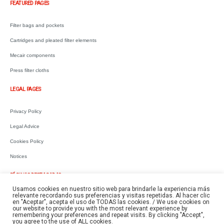
FEATURED PAGES
Filter bags and pockets
Cartridges and pleated filter elements
Mecair components
Press filter cloths
LEGAL PAGES
Privacy Policy
Legal Advice
Cookies Policy
Notices
PÁGINAS DESTACADAS
Usamos cookies en nuestro sitio web para brindarle la experiencia más
relevante recordando sus preferencias y visitas repetidas. Al hacer clic
Mangas y bolsas filtrantes
en "Aceptar", acepta el uso de TODAS las cookies. / We use cookies on
our website to provide you with the most relevant experience by
Cartuchos y elementos filtrantes
remembering your preferences and repeat visits. By clicking "Accept",
you agree to the use of ALL cookies.