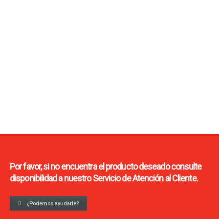
Producto destacado.
TELAS PARA FILTRO PRENSA
Fabricado por ICT FILTRATION.
Ver producto
Por favor, si no encuentra el producto deseado consulte
disponibilidad a nuestro Servicio de Atención al Cliente.
¿Podemos ayudarle?