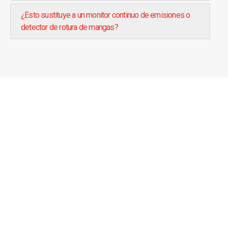
¿Esto sustituye a un monitor continuo de emisiones o
detector de rotura de mangas?
Ponte en contacto con nosotros
Queremos ayudarte a resover cualquier duda sobre
nuestros productos y servicios.
hola@ictfiltration.com