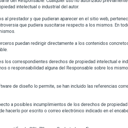
r parte del Responsable. Cualquier uso no autorizado previamen
iedad intelectual o industrial del autor.
os al prestador y que pudieran aparecer en el sitio web, pertene
roversia que pudiera suscitarse respecto a los mismos. En tod
 mismos.
ceros puedan redirigir directamente a los contenidos concretos 
ble.
es los correspondientes derechos de propiedad intelectual e ind
rechos o responsabilidad alguna del Responsable sobre los mism
ware de diseño lo permite, se han incluido las referencias corre
specto a posibles incumplimientos de los derechos de propiedad i
de hacerlo por escrito o correo electrónico indicado en el enca