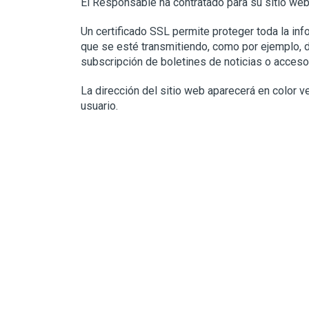
El Responsable ha contratado para su sitio web
Un certificado SSL permite proteger toda la in
que se esté transmitiendo, como por ejemplo, de
subscripción de boletines de noticias o accesos
La dirección del sitio web aparecerá en color 
usuario.
Ponte en contacto con nosotro
Queremos ayudarte a resover cualquier d