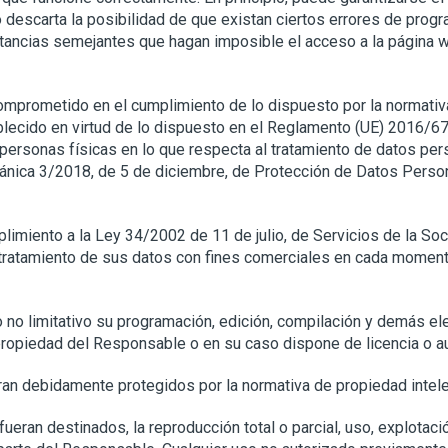
o descarta la posibilidad de que existan ciertos errores de pro
nstancias semejantes que hagan imposible el acceso a la página 
prometido en el cumplimiento de lo dispuesto por la normativa 
blecido en virtud de lo dispuesto en el Reglamento (UE) 2016/6
s personas físicas en lo que respecta al tratamiento de datos per
rgánica 3/2018, de 5 de diciembre, de Protección de Datos Person
miento a la Ley 34/2002 de 11 de julio, de Servicios de la Soc
al tratamiento de sus datos con fines comerciales en cada moment
ero no limitativo su programación, edición, compilación y demás 
 propiedad del Responsable o en su caso dispone de licencia o au
an debidamente protegidos por la normativa de propiedad intelect
ueran destinados, la reproducción total o parcial, uso, explotació