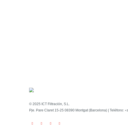
productos y servicios.
hola@ictfiltration.com
+34 934 642 764
© 2025 ICT Filtración, S.L.
Pje. Pare Claret 15-25 08390 Montgat (Barcelona) | Teléfono:
+3