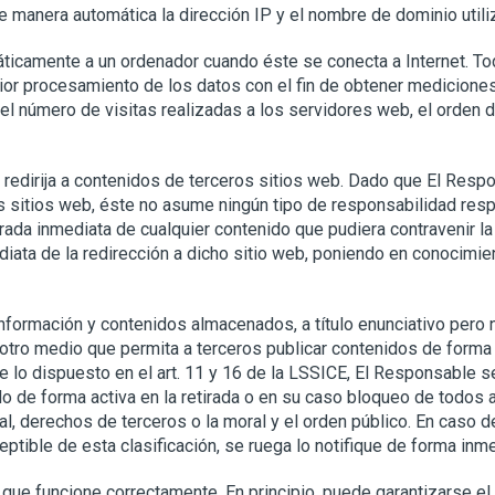
 manera automática la dirección IP y el nombre de dominio utili
icamente a un ordenador cuando éste se conecta a Internet. Tod
erior procesamiento de los datos con el fin de obtener medicion
 número de visitas realizadas a los servidores web, el orden de
redirija a contenidos de terceros sitios web. Dado que El Resp
s sitios web, éste no asume ningún tipo de responsabilidad resp
ada inmediata de cualquier contenido que pudiera contravenir la l
ediata de la redirección a dicho sitio web, poniendo en conocim
formación y contenidos almacenados, a título enunciativo pero no
 otro medio que permita a terceros publicar contenidos de forma
lo dispuesto en el art. 11 y 16 de la LSSICE, El Responsable s
o de forma activa en la retirada o en su caso bloqueo de todos 
onal, derechos de terceros o la moral y el orden público. En caso 
ptible de esta clasificación, se ruega lo notifique de forma inme
que funcione correctamente. En principio, puede garantizarse el