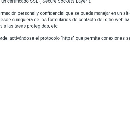
 un certificado SSL (“Secure Sockets Layer”).
formación personal y confidencial que se pueda manejar en un si
sde cualquiera de los formularios de contacto del sitio web hast
 a las áreas protegidas, etc.
verde, activándose el protocolo “https” que permite conexiones 
s
uda sobre nuestros