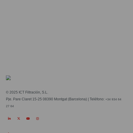
Aceept the
privacy policy
*
© 2025 ICT Filtración, S.L.
Pje. Pare Claret 15-25 08390 Montgat (Barcelona) | Teléfono:
+34 934 64
27 64