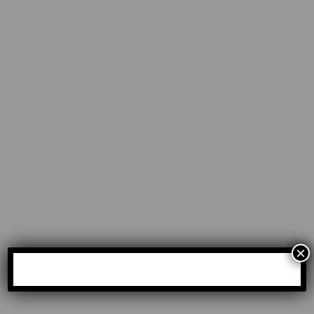
Queremos ayudarte a resover cualquier duda sobre
nuestros productos y servicios.
hola@ictfiltration.com
+34 934 642 764
×