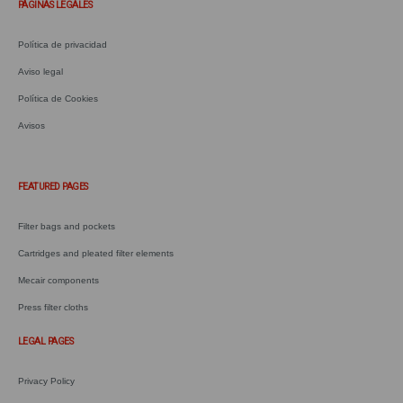
PÁGINAS LEGALES
Política de privacidad
Aviso legal
Política de Cookies
Avisos
.
FEATURED PAGES
Filter bags and pockets
Cartridges and pleated filter elements
Mecair components
Press filter cloths
LEGAL PAGES
Privacy Policy