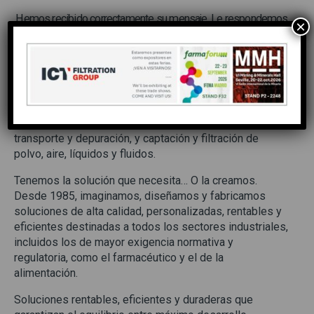
Hemos recibido correctamente su mensaje. Le respondemos
×
lo antes posible.
Es un placer conocerle a través del formulario en línea
de nuestro sitio web. Le agradezco su interés por
nuestras soluciones filtrantes para la industria: control
del riesgo de emisión, contaminación y pérdida de
producto durante los procesos de producción,
transporte y depuración, y captación y filtración de
polvo, aire, líquidos y fluidos.
Tenemos la solución que necesita… O la creamos.
Desde 1985, imaginamos, diseñamos y fabricamos
soluciones de alta calidad, personalizadas, rentables y
eficientes destinadas a todos los sectores industriales,
incluidos los de mayor exigencia normativa y
regulatoria, como el farmacéutico y el de la
alimentación.
Soluciones rentables, eficientes y duraderas que