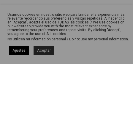
Usamos cookies en nuestro sitio web para brindarle la experiencia más
relevante recordando sus preferencias y visitas repetidas. Al hacer clic
en "Aceptar", acepta el uso de TODAS las cookies. / We use cookies on
our website to provide you with the most relevant experience by
remembering your preferences and repeat visits. By clicking "Accept",
you agree to the use of ALL cookies.
No utilicen mi información personal / Do not use my personal information
.
Ajustes
Aceptar
Ponte en contacto con nosotros