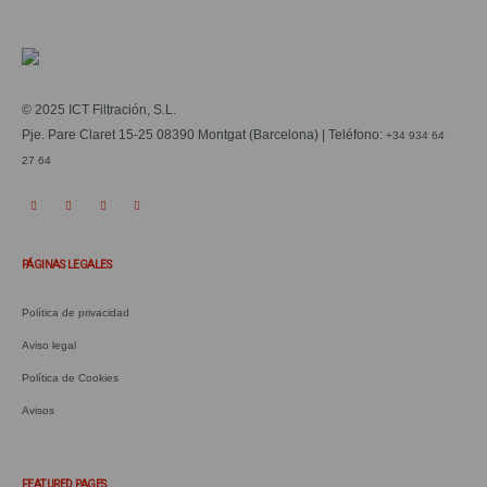
© 2025 ICT Filtración, S.L.
Pje. Pare Claret 15-25 08390 Montgat (Barcelona) | Teléfono:
+34 934 64
27 64
PÁGINAS LEGALES
Política de privacidad
Aviso legal
Política de Cookies
Avisos
.
FEATURED PAGES