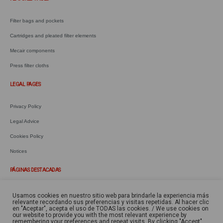
Filter bags and pockets
Cartridges and pleated filter elements
Mecair components
Press filter cloths
LEGAL PAGES
Privacy Policy
Legal Advice
Cookies Policy
Notices
PÁGINAS DESTACADAS
Mangas y bolsas filtrantes
Usamos cookies en nuestro sitio web para brindarle la experiencia más
relevante recordando sus preferencias y visitas repetidas. Al hacer clic
Cartuchos y elementos filtrantes
en "Aceptar", acepta el uso de TODAS las cookies. / We use cookies on
our website to provide you with the most relevant experience by
remembering your preferences and repeat visits. By clicking "Accept",
Componentes Mecair