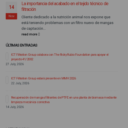
La importancia del acabado en el tejido técnico de
14
filtración
Nov
Cliente dedicado a la nutrición animal nos expone que
está teniendo problemas con un filtro nuevo de mangas
de captación...
read more
ÚLTIMAS ENTRADAS
ICT Filtration Group colabora con The Ricky Rubio Foundation para apoyar el
proyecto 41/2002
27 July, 2026
ICT Filtration Group estará presente en MMH 2026
22 July, 2026
6
Recuperación de mangas filtrantes de PTFE en una planta de biomasa mediante
limpieza mecánica correctiva
14 July, 2026