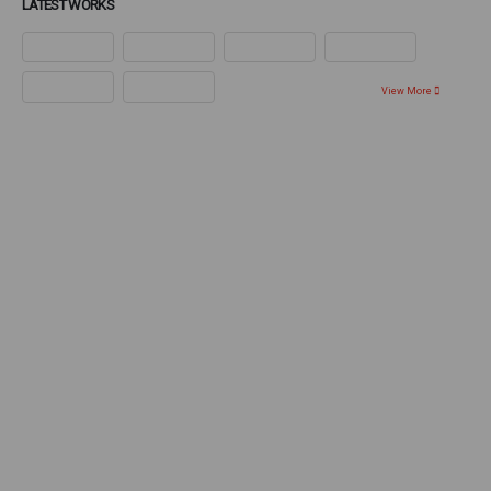
LATEST WORKS
View More
Ponte en contacto con nosotros
Queremos ayudarte a resover cualquier duda sobre
nuestros productos y servicios.
hola@ictfiltration.com