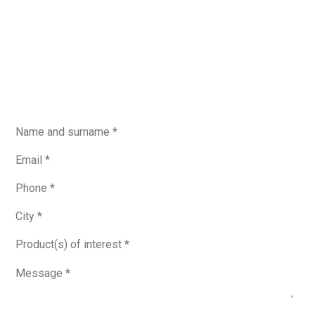
hola@ictfiltration.com
+34 934 642 764