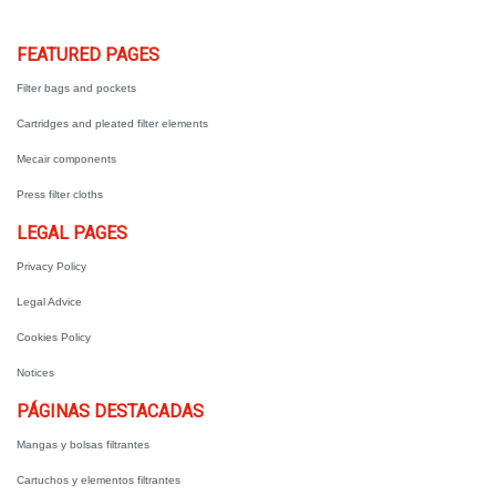
.
FEATURED PAGES
Filter bags and pockets
Cartridges and pleated filter elements
Mecair components
Press filter cloths
LEGAL PAGES
Privacy Policy
Legal Advice
Cookies Policy
Notices
PÁGINAS DESTACADAS
Mangas y bolsas filtrantes
Cartuchos y elementos filtrantes