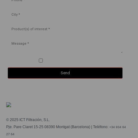
Aceept the
privacy policy
*
© 2025 ICT Filtración, S.L.
Pje. Pare Claret 15-25 08390 Montgat (Barcelona) | Teléfono:
+34 934 64
27 64