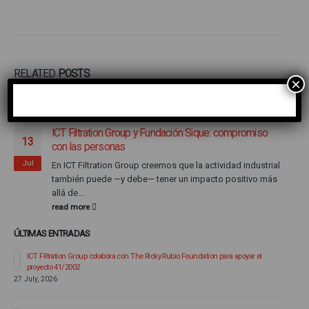
RELATED
POSTS
×
ICT Filtration Group y Fundación Sique: compromiso
13
con las personas
Jul
En ICT Filtration Group creemos que la actividad industrial
también puede —y debe— tener un impacto positivo más
allá de...
read more
ÚLTIMAS ENTRADAS
ICT Filtration Group colabora con The Ricky Rubio Foundation para apoyar el
proyecto 41/2002
27 July, 2026