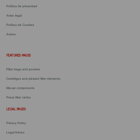
Política de privacidad
Aviso legal
Política de Cookies
Avisos
.
FEATURED PAGES
Filter bags and pockets
Cartridges and pleated filter elements
Mecair components
Press filter cloths
LEGAL PAGES
Privacy Policy
Legal Advice