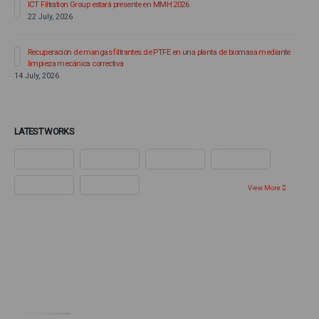
ICT Filtration Group estará presente en MMH 2026
22 July, 2026
6
Recuperación de mangas filtrantes de PTFE en una planta de biomasa mediante
limpieza mecánica correctiva
14 July, 2026
LATEST WORKS
View More
Ponte en contacto con nosotros