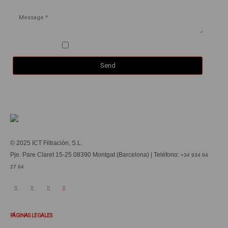
Aceept the
privacy policy
*
© 2025 ICT Filtración, S.L.
Pje. Pare Claret 15-25 08390 Montgat (Barcelona) | Teléfono:
+34 934 64
27 64
PÁGINAS LEGALES