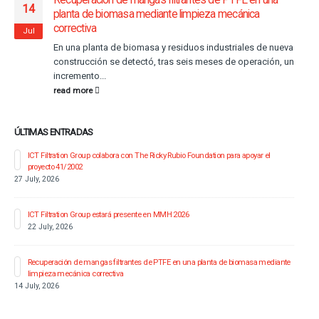
14
planta de biomasa mediante limpieza mecánica
correctiva
Jul
En una planta de biomasa y residuos industriales de nueva
construcción se detectó, tras seis meses de operación, un
incremento...
read more
ÚLTIMAS ENTRADAS
ICT Filtration Group colabora con The Ricky Rubio Foundation para apoyar el
proyecto 41/2002
27 July, 2026
ICT Filtration Group estará presente en MMH 2026
22 July, 2026
6
Recuperación de mangas filtrantes de PTFE en una planta de biomasa mediante
limpieza mecánica correctiva
14 July, 2026