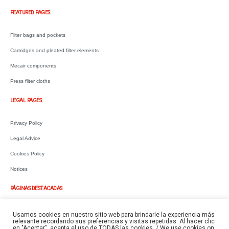
FEATURED PAGES
Filter bags and pockets
Cartridges and pleated filter elements
Mecair components
Press filter cloths
LEGAL PAGES
Privacy Policy
Legal Advice
Cookies Policy
Notices
PÁGINAS DESTACADAS
Mangas y bolsas filtrantes
Usamos cookies en nuestro sitio web para brindarle la experiencia más
relevante recordando sus preferencias y visitas repetidas. Al hacer clic
Cartuchos y elementos filtrantes
en "Aceptar", acepta el uso de TODAS las cookies. / We use cookies on