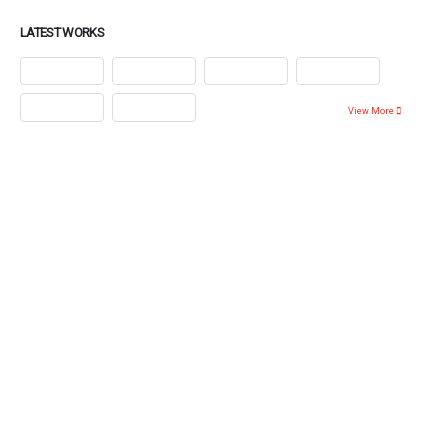
LATEST WORKS
View More
Ponte en contacto con nosotros
Queremos ayudarte a resover cualquier duda sobre
nuestros productos y servicios.
hola@ictfiltration.com