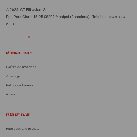
© 2025 ICT Filtración, S.L.
Pje. Pare Claret 15-25 08390 Montgat (Barcelona) | Teléfono:
+34 934 64
27 64
PÁGINAS LEGALES
Política de privacidad
Aviso legal
Política de Cookies
Avisos
.
FEATURED PAGES
Filter bags and pockets