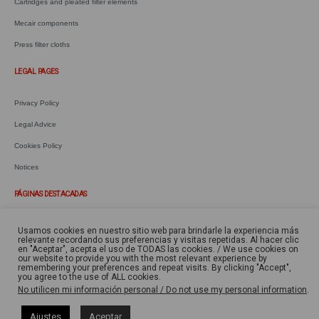
Cartridges and pleated filter elements
Mecair components
Press filter cloths
LEGAL PAGES
Privacy Policy
Legal Advice
Cookies Policy
Notices
PÁGINAS DESTACADAS
Mangas y bolsas filtrantes
Usamos cookies en nuestro sitio web para brindarle la experiencia más
relevante recordando sus preferencias y visitas repetidas. Al hacer clic
Cartuchos y elementos filtrantes
en "Aceptar", acepta el uso de TODAS las cookies. / We use cookies on
our website to provide you with the most relevant experience by
remembering your preferences and repeat visits. By clicking "Accept",
Componentes Mecair
you agree to the use of ALL cookies.
No utilicen mi información personal / Do not use my personal information
.
Telas para filtro prensa
Equipos para separación y cribado
Ajustes
Aceptar