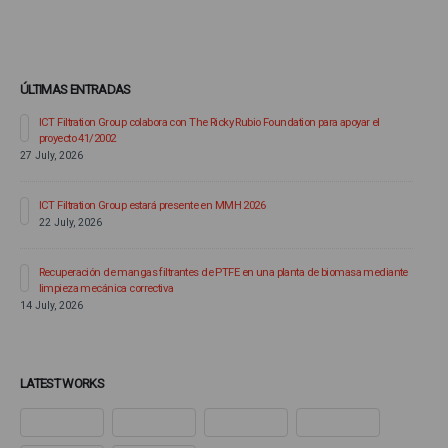
ÚLTIMAS ENTRADAS
ICT Filtration Group colabora con The Ricky Rubio Foundation para apoyar el
proyecto 41/2002
27 July, 2026
ICT Filtration Group estará presente en MMH 2026
22 July, 2026
6
Recuperación de mangas filtrantes de PTFE en una planta de biomasa mediante
limpieza mecánica correctiva
14 July, 2026
LATEST WORKS