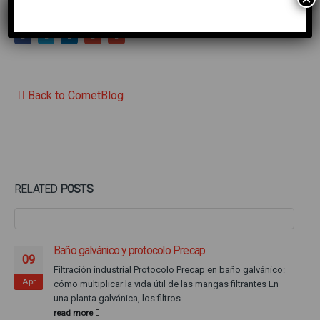
Share this post
Back to CometBlog
RELATED
POSTS
Baño galvánico y protocolo Precap
09
Filtración industrial Protocolo Precap en baño galvánico:
Apr
cómo multiplicar la vida útil de las mangas filtrantes En
una planta galvánica, los filtros...
read more