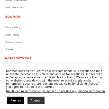
Mecair components
Press filter cloths
LEGAL PAGES
Privacy Policy
Legal Advice
Cookies Policy
Notices
PÁGINAS DESTACADAS
Mangas y bolsas filtrantes
Usamos cookies en nuestro sitio web para brindarle la experiencia más
relevante recordando sus preferencias y visitas repetidas. Al hacer clic
Cartuchos y elementos filtrantes
en "Aceptar", acepta el uso de TODAS las cookies. / We use cookies on
our website to provide you with the most relevant experience by
remembering your preferences and repeat visits. By clicking "Accept",
Componentes Mecair
you agree to the use of ALL cookies.
No utilicen mi información personal / Do not use my personal information
.
Telas para filtro prensa
Equipos para separación y cribado
Ajustes
Aceptar