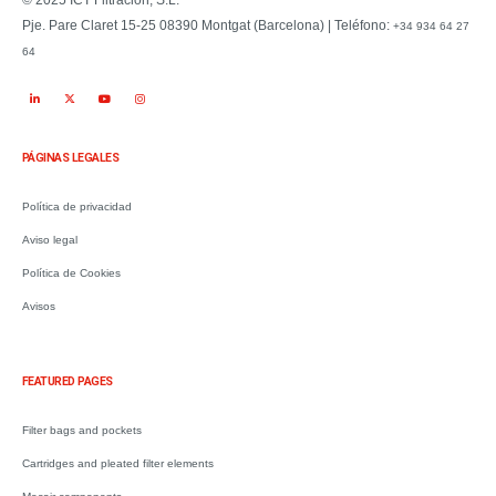
© 2025 ICT Filtración, S.L.
Pje. Pare Claret 15-25 08390 Montgat (Barcelona) | Teléfono:
+34 934 64 27
64
PÁGINAS LEGALES
Política de privacidad
Aviso legal
Política de Cookies
Avisos
.
FEATURED PAGES
Filter bags and pockets
Cartridges and pleated filter elements