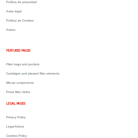
Política de privacidad
Aviso legal
Política de Cookies
Avisos
.
FEATURED PAGES
Filter bags and pockets
Cartridges and pleated filter elements
Mecair components
Press filter cloths
LEGAL PAGES
Privacy Policy
Legal Advice
Cookies Policy