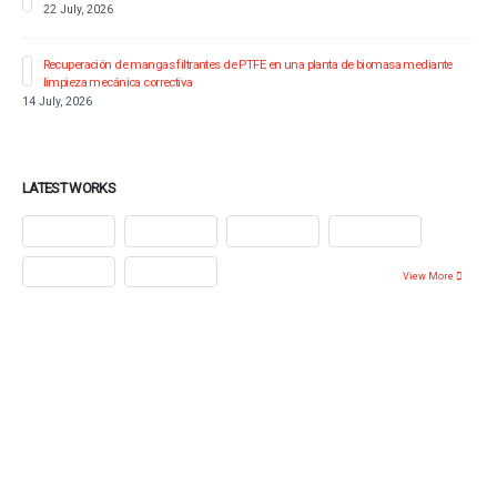
22 July, 2026
Recuperación de mangas filtrantes de PTFE en una planta de biomasa mediante
limpieza mecánica correctiva
14 July, 2026
LATEST WORKS
View More
Ponte en contacto con nosotros