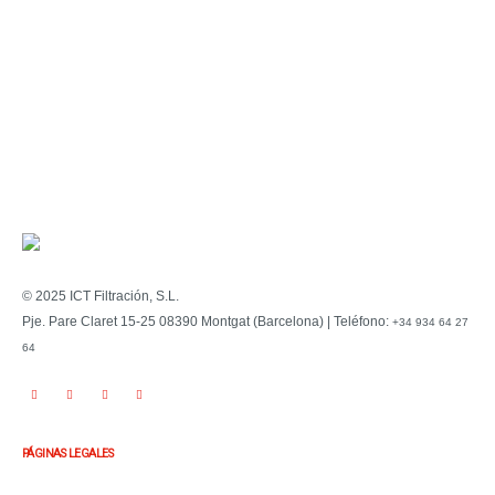
Aceept the
privacy policy
*
© 2025 ICT Filtración, S.L.
Pje. Pare Claret 15-25 08390 Montgat (Barcelona) | Teléfono:
+34 934 64 27
64
PÁGINAS LEGALES