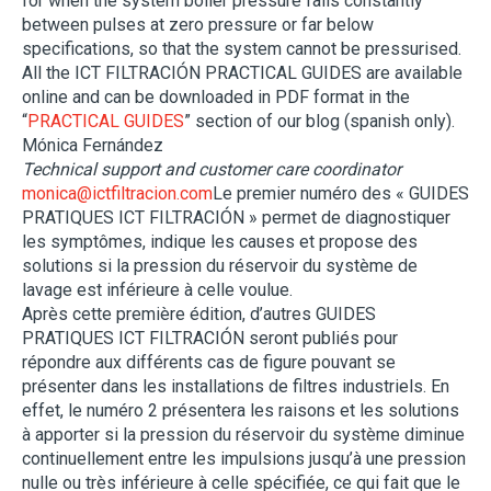
for when the system boiler pressure falls constantly
between pulses at zero pressure or far below
specifications, so that the system cannot be pressurised.
All the ICT FILTRACIÓN PRACTICAL GUIDES are available
online and can be downloaded in PDF format in the
“
PRACTICAL GUIDES
” section of our blog (spanish only).
Mónica Fernández
Technical support and customer care coordinator
monica@ictfiltracion.com
Le premier numéro des « GUIDES
PRATIQUES ICT FILTRACIÓN » permet de diagnostiquer
les symptômes, indique les causes et propose des
solutions si la pression du réservoir du système de
lavage est inférieure à celle voulue.
Après cette première édition, d’autres GUIDES
PRATIQUES ICT FILTRACIÓN seront publiés pour
répondre aux différents cas de figure pouvant se
présenter dans les installations de filtres industriels. En
effet, le numéro 2 présentera les raisons et les solutions
à apporter si la pression du réservoir du système diminue
continuellement entre les impulsions jusqu’à une pression
nulle ou très inférieure à celle spécifiée, ce qui fait que le